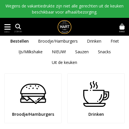
Wegens de vakantiedrukte zijn niet alle gerechten uit de keuken
beschikbaar voor afhaal/bezorging.
MAND
ZOEKEN
MENU
Bestellen
Broodje/Hamburgers
Drinken
Friet
IJs/Milkshake
NIEUW!
Sauzen
Snacks
Uit de keuken
Broodje/Hamburgers
Drinken