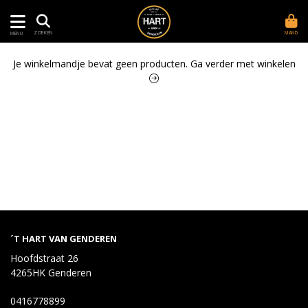
MAND
ZOEKEN
MENU
Je winkelmandje bevat geen producten.
Ga verder met winkelen
´T HART VAN GENDEREN
Hoofdstraat 26
4265HK Genderen
0416778899