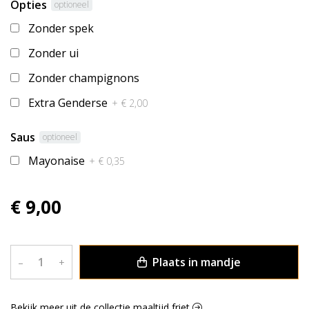
Opties
optioneel
Zonder spek
Zonder ui
Zonder champignons
Extra Genderse
+ € 2,00
Saus
optioneel
Mayonaise
+ € 0,35
€ 9,00
Plaats in mandje
–
+
Bekijk meer uit de collectie maaltijd friet