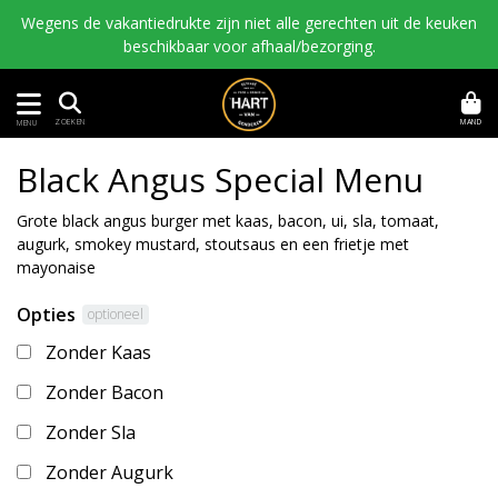
Wegens de vakantiedrukte zijn niet alle gerechten uit de keuken
beschikbaar voor afhaal/bezorging.
MAND
ZOEKEN
MENU
Black Angus Special Menu
Grote black angus burger met kaas, bacon, ui, sla, tomaat,
augurk, smokey mustard, stoutsaus en een frietje met
mayonaise
Opties
optioneel
Zonder Kaas
Zonder Bacon
Zonder Sla
Zonder Augurk