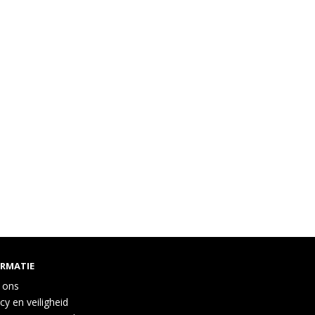
ORMATIE
 ons
cy en veiligheid