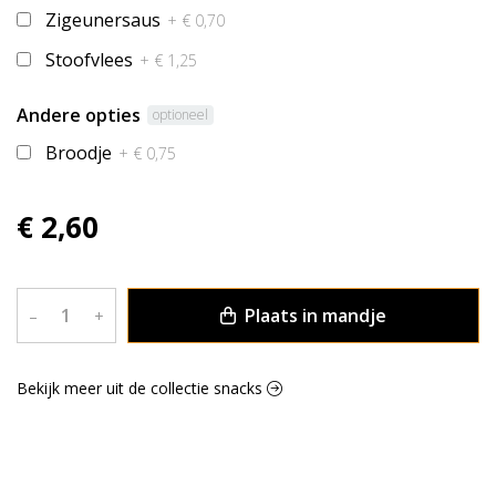
Zigeunersaus
+ € 0,70
Stoofvlees
+ € 1,25
Andere opties
optioneel
Broodje
+ € 0,75
€ 2,60
Plaats in mandje
–
+
Bekijk meer uit de collectie snacks