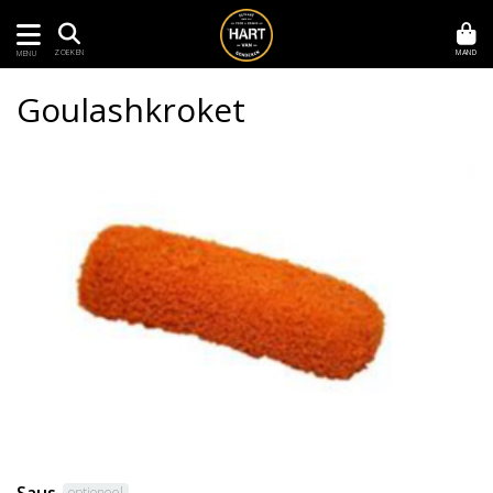
MAND
ZOEKEN
MENU
Goulashkroket
optioneel