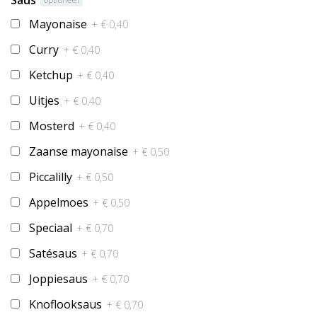
Saus
Mayonaise
+ € 0,40
Curry
+ € 0,40
Ketchup
+ € 0,40
Uitjes
+ € 0,40
Mosterd
+ € 0,40
Zaanse mayonaise
+ € 0,50
Piccalilly
+ € 0,50
Appelmoes
+ € 0,50
Speciaal
+ € 0,70
Satésaus
+ € 0,70
Joppiesaus
+ € 0,70
Knoflooksaus
+ € 0,70