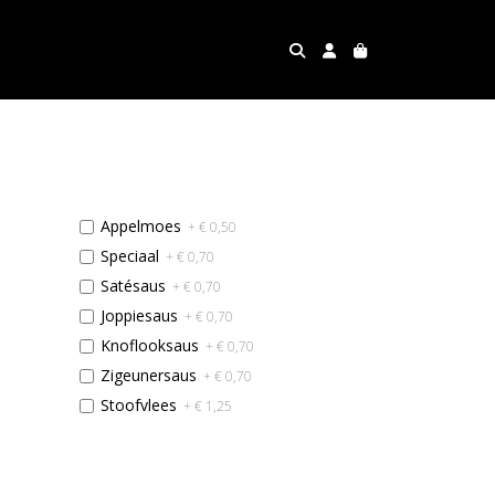
Appelmoes
+ € 0,50
Speciaal
+ € 0,70
Satésaus
+ € 0,70
Joppiesaus
+ € 0,70
Knoflooksaus
+ € 0,70
Zigeunersaus
+ € 0,70
Stoofvlees
+ € 1,25