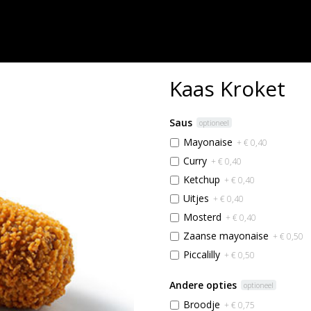
Kaas Kroket
Saus
optioneel
Mayonaise
+ € 0,40
Curry
+ € 0,40
Ketchup
+ € 0,40
Uitjes
+ € 0,40
Mosterd
+ € 0,40
Zaanse mayonaise
+ € 0,50
Piccalilly
+ € 0,50
Andere opties
optioneel
Broodje
+ € 0,75