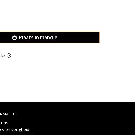
Plaats in mandje
acks
ORMATIE
 ons
cy en veiligheid