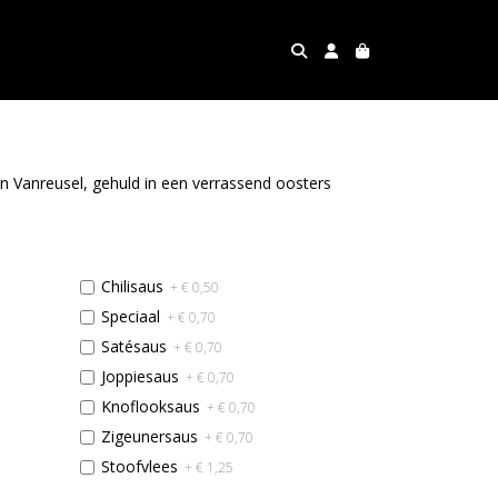
an Vanreusel, gehuld in een verrassend oosters
Chilisaus
+ € 0,50
Speciaal
+ € 0,70
Satésaus
+ € 0,70
Joppiesaus
+ € 0,70
Knoflooksaus
+ € 0,70
Zigeunersaus
+ € 0,70
Stoofvlees
+ € 1,25