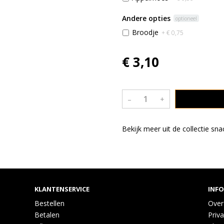
Andere opties
optioneel
Broodje
+ € 0,75
€ 3,10
–
+
Bekijk meer uit de collectie sn
KLANTENSERVICE
INF
Bestellen
Over
Betalen
Priva