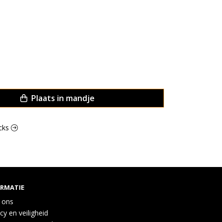
Plaats in mandje
acks
ORMATIE
 ons
cy en veiligheid