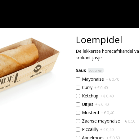
Loempidel
De lekkerste horecafrikandel v
krokant jasje
Saus
optioneel
Mayonaise
+ € 0,40
Curry
+ € 0,40
Ketchup
+ € 0,40
Uitjes
+ € 0,40
Mosterd
+ € 0,40
Zaanse mayonaise
+ € 0,50
Piccalilly
+ € 0,50
Appelmoes
+ € 0,50