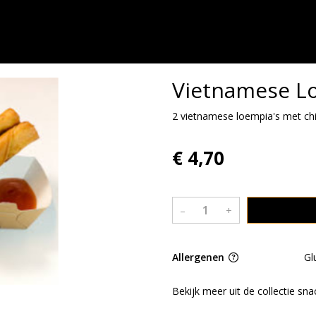
Vietnamese L
2 vietnamese loempia's met chi
€ 4,70
–
+
Allergenen
Gl
Bekijk meer uit de collectie sn