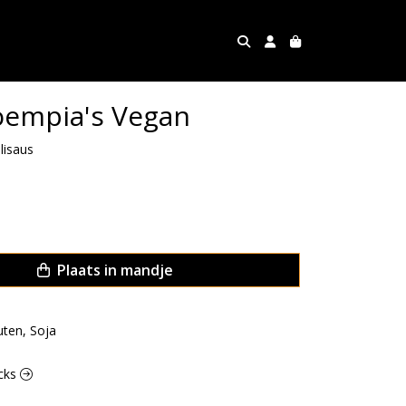
oempia's Vegan
lisaus
Plaats in mandje
uten, Soja
acks