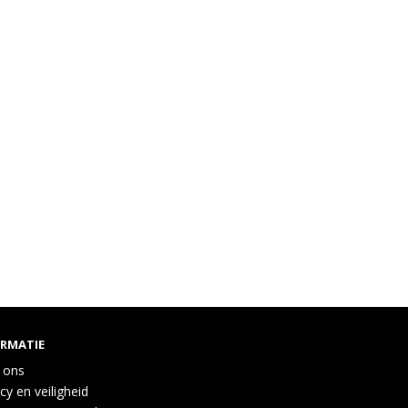
ORMATIE
 ons
cy en veiligheid