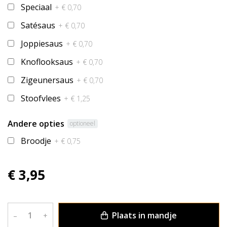
Speciaal
+ € 0,70
Satésaus
+ € 0,70
Joppiesaus
+ € 0,70
Knoflooksaus
+ € 0,70
Zigeunersaus
+ € 0,70
Stoofvlees
+ € 1,25
Andere opties
optioneel
Broodje
+ € 0,75
€ 3,95
Plaats in mandje
–
+