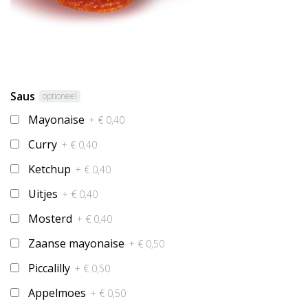
Saus
optioneel
Mayonaise
+ € 0,40
Curry
+ € 0,40
Ketchup
+ € 0,40
Uitjes
+ € 0,40
Mosterd
+ € 0,40
Zaanse mayonaise
+ € 0,50
Piccalilly
+ € 0,50
Appelmoes
+ € 0,50