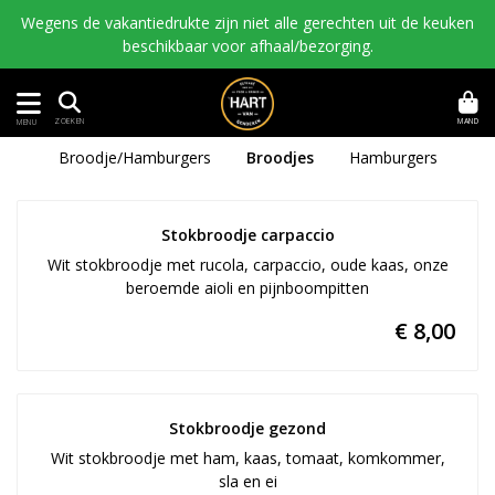
Wegens de vakantiedrukte zijn niet alle gerechten uit de keuken
beschikbaar voor afhaal/bezorging.
MAND
ZOEKEN
MENU
Broodje/Hamburgers
Broodjes
Hamburgers
Stokbroodje carpaccio
Wit stokbroodje met rucola, carpaccio, oude kaas, onze
beroemde aioli en pijnboompitten
€ 8,00
Stokbroodje gezond
Wit stokbroodje met ham, kaas, tomaat, komkommer,
sla en ei